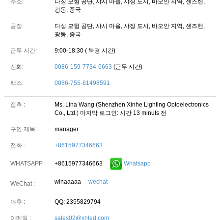
주소:
다싱 모험 공단, 샤시 마을, 샤징 도시, 바오안 지역, 센즈헨,
광동, 중국
공장:
다싱 모험 공단, 샤시 마을, 샤징 도시, 바오안 지역, 센즈헨,
광동, 중국
근무 시간:
9:00-18:30 ( 북경 시간)
전화:
0086-159-7734-6663
(근무 시간)
팩스:
0086-755-81498591
접촉 :
Ms. Lina Wang (Shenzhen Xinhe Lighting Optoelectronics
Co., Ltd.)
마지막 로그인: 시간 13 minuts 전
구인 제목 :
manager
전화 :
+8615977346663
+8615977346663
Whatsapp
WHATSAPP :
wlnaaaaa
wechat
WeChat :
야후 :
QQ: 2355829794
이메일 :
sales02@xhled.com