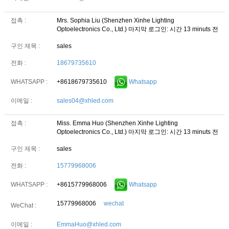
접촉 :
Mrs. Sophia Liu (Shenzhen Xinhe Lighting
Optoelectronics Co., Ltd.)
마지막 로그인: 시간 13 minuts 전
구인 제목 :
sales
전화 :
18679735610
+8618679735610
Whatsapp
WHATSAPP :
이메일 :
sales04@xhled.com
접촉 :
Miss. Emma Huo (Shenzhen Xinhe Lighting
Optoelectronics Co., Ltd.)
마지막 로그인: 시간 13 minuts 전
구인 제목 :
sales
전화 :
15779968006
+8615779968006
Whatsapp
WHATSAPP :
15779968006
wechat
WeChat :
이메일 :
EmmaHuo@xhled.com