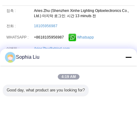
접촉 :
Aries Zhu (Shenzhen Xinhe Lighting Optoelectronics Co.,
Ltd.)
마지막 로그인: 시간 13 minuts 전
전화 :
18105956987
+8618105956987
Whatsapp
WHATSAPP :
이메일 :
AriesZhu@xhled.com
Sophia Liu
접촉 :
Mrs. Lucy Huang (Shenzhen Xinhe Lighting
Optoelectronics Co., Ltd.)
마지막 로그인: 시간 13 minuts 전
4:19 AM
전화 :
19102742104
+8619102742104
Whatsapp
WHATSAPP :
Good day, what product are you looking for?
이메일 :
Lucyhuang@xhled.com
언어를 바꾸십시오
Korean