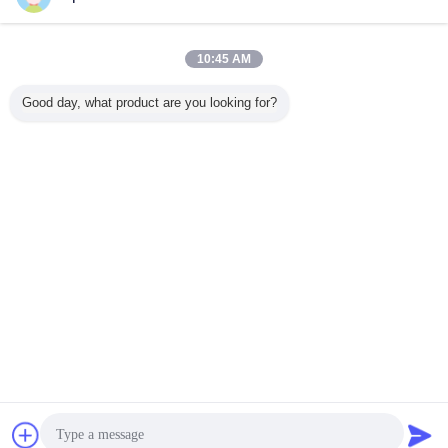
연락처
IP67 방수 고 밝기 RGB LED 포인트 라이트
10:45 AM
연락처
Good day, what product are you looking for?
1 / 29
언어를 바꾸십시오
Korean
홈
|
우리에 대하여
|
사이트맵
|
사생활 보호 정책
탁상용 전망
Copyright © 2014 - 2026 Shenzhen Xinhe Lighting Optoelectronics Co., Ltd..
All rights reserved.
잡담
견적 요청