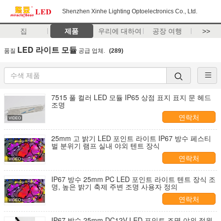
Shenzhen Xinhe Lighting Optoelectronics Co., Ltd.
집
제품
우리에 대하여
공장 여행
>>
LED 라이트 모듈
품질
공급 업체.
(289)
7515 풀 컬러 LED 모듈 IP65 상점 표지 표지 문 헤드
조명
연락처
25mm 고 밝기 LED 포인트 라이트 IP67 방수 페스티
벌 분위기 램프 실내 야외 텐트 장식
연락처
IP67 방수 25mm PC LED 포인트 라이트 텐트 장식 조
명, 높은 밝기 축제 주변 조명 사용자 정의
연락처
IP67 방수 25mm DC12V LED 포인트 조명 야외 정원