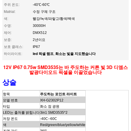
주위 온도:
-40℃-60℃
Matrial:
수정 구체 구조
색:
빨강/녹색/파랗고/황색/백색
수명:
30000H
제어:
DMX512
보증:
2년이요
보호 클래스:
IP67
led 픽셀 램프
화소는 빛을 지도했습니다
하이라이트:
,
12V IP67 0.75w SMD3535는 바 주도하는 커튼 빛 3D 디엠스
발광다이오드 픽셀을 이끌었습니다
상술
항목
주도하는 포인트 라이트
모델 번호
XH-G2302P12
타입
화소 점 광원
LED는 출처를 밝힙니다
3in1 SMD3535*2
저장 온도
-40C--60C
색
Red/green/blue/yellow/white
조명 각도
360'