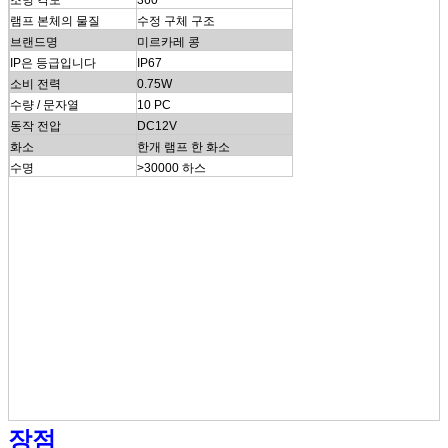
램프 본체의 물질
수정 구체 구조
브랜드명
미르카레 콩
IP은 등급입니다
IP67
소비 전력
0.75W
수량 / 문자열
10 PC
동작 전압
DC12V
화소
한개 램프 한 화소
수명
>30000 하스
장점