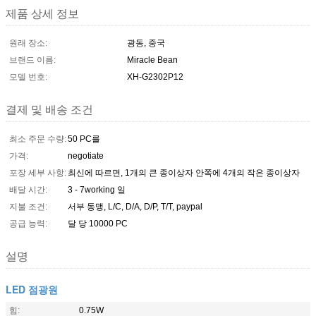
제품 상세 정보
원래 장소:
광동, 중국
브랜드 이름:
Miracle Bean
모델 번호:
XH-G2302P12
결제 및 배송 조건
최소 주문 수량:
50 PC를
가격:
negotiate
포장 세부 사항:
최신에 따르면, 1개의 큰 종이상자 안쪽에 4개의 작은 종이상자
배달 시간:
3 - 7working 일
지불 조건:
서부 동맹, L/C, D/A, D/P, T/T, paypal
공급 능력:
달 당 10000 PC
설명
LED 점광원
힘:
0.75W