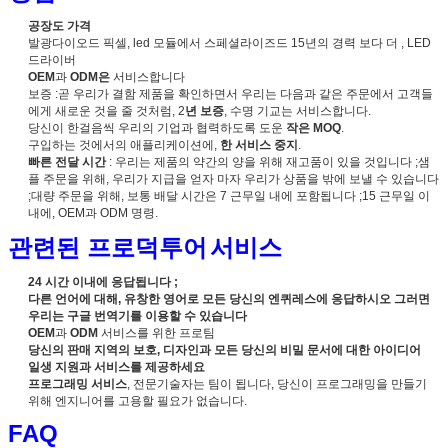
공장도 가격
발광다이오드 픽셀, led 모듈에서 스페셜라이즈드 15년의 경력 보다 더 , LED
드라이버
OEM
과
ODM은
서비스합니다
보증 :곧 우리가 결함 제품을 확인하면서 우리는 다음과 같은 주문에서 고객들
에게 새로운 것을 줄 것처럼, 2
년 보증
, 수명 기교는 서비스합니다.
당신이 한걸음씩 우리의 기업과 협력하도록 도운
작은 MOQ
.
구입하는 것에서의 애플리케이션에,
한 서비스 중지
.
빠른 전달 시간
: 우리는 제품의 약간의 양을 위해 재고품이 있을 것입니다 ;샘
플 주문을 위해, 우리가 지급을 얻자 마자 우리가 상품을 밖에 보낼 수 있습니다
;대량 주문을 위해, 보통 배달 시간은 7 근무일 내에 포함됩니다 ;15 근무일 이
내에, OEM과 ODM 명령.
관련된 프로덕투어
서비스
24 시간 이내에 응답됩니다 ;
다른 언어에 대해, 유창한 영어로 모든 당신의 엔퀴레스에 응답하시오 그러면
우리는 구글 번역기를 이용할 수 있습니다
OEM
과
ODM
서비스를 위한 프로팀
당신의 판매 지역의 보호, 디자인과 모든 당신의 비밀 문서에 대한 아이디어
일생 지원과 서비스를 제공하세요
프로그래밍 서비스
, 전문기술자는 팀이 됩니다, 당신이 프로그래밍을 만들기
위해 엔지니어를 고용할 필요가 없습니다.
FAQ