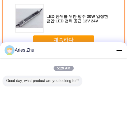
LED 단위를 위한 방수 30W 일정한
전압 LED 전력 공급 12V 24V
계속하다
Aries Zhu
방수 LED 전력 공급
더 많은 것
5:29 AM
Good day, what product are you looking for?
도하는 스
AC DC SMPS는
150W 일정한 전압
스위칭 전원 공급
IP65 5V 
원 12V
운전자에게 LED
LED 전원 공급 장
장치 AC to DC
SMPS 전
버템프 과부
라이트 CCTV 카메
치 CCTV, 24V
12V 10A 20A 30A
1A - 30A
방지
라를 위한 110V
LED 드라이버
LED 어댑터 변압
CCTV 전
220V 230V 스위치
기 LED 조명용
전원을 보내게 했
언어를 바꾸십시오
습니다
Korean