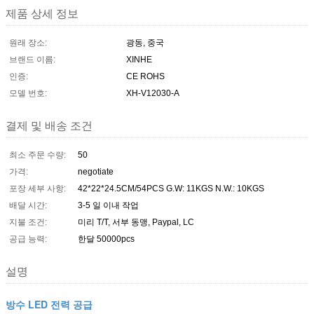
제품 상세 정보
원래 장소:
광동, 중국
브랜드 이름:
XINHE
인증:
CE ROHS
모델 번호:
XH-V12030-A
결제 및 배송 조건
최소 주문 수량:
50
가격:
negotiate
포장 세부 사항:
42*22*24.5CM/54PCS G.W: 11KGS N.W.: 10KGS
배달 시간:
3-5 일 이내 작업
지불 조건:
미리 T/T, 서부 동맹, Paypal, LC
공급 능력:
한달 50000pcs
설명
방수 LED 전력 공급