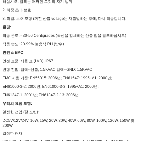
하십시오. 일되는 어쩌면 그것의 자기 방위.
2. 하중 초과 보호
3. 과열: 보호 모형 (꺼진 산출 votlage는 재출발하는 후에, 다시 작동합니다.
환경:
작동 온도: - 30-50 Centigrades (곡선을 감세하는 산출 짐을 참조하십시오)
작동 습도: 20-99% 불응식 RH (방수)
안전 & EMC
안전 표준: 세륨 표 (LVD), IP67
반항 전압: 입력--산출, 1.5KVAC 입력--GND: 1.5KVAC
EMC 시험 기준: EN55015: 2006년; EN61547: 1995+A1: 2000년;
EN61000-3-2: 2006년; EN61000-3-3: 1995+A1: 2000년;
EN61347-1: 2001년; EN61347-2-13: 2006년
우리의 요점 모형:
일정한 전압 (철 포탄):
DC5V/12V/24V, 10W, 15W, 20W, 30W, 40W, 60W, 80W, 100W, 120W, 150W 및
200W
일정한 현재: