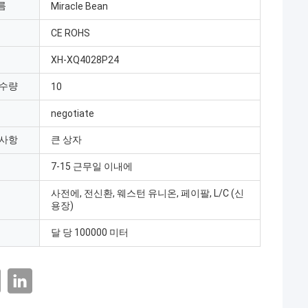
름
Miracle Bean
CE ROHS
XH-XQ4028P24
 수량
10
negotiate
 사항
큰 상자
7-15 근무일 이내에
사전에, 전신환, 웨스턴 유니온, 페이팔, L/C (신
용장)
달 당 100000 미터