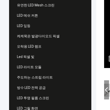
유연한 LED Mesh 스크린
LED 메쉬 커튼
LED 잎등
케케묵은 발광다이오드 픽셀
오락용 LED 램프
Led 픽셀 빛
LED 라이트 모듈
주도하는 스트립 라이트
방수 LED 전력 공급
LED 투명 필름 스크린
LED 그릴 화면