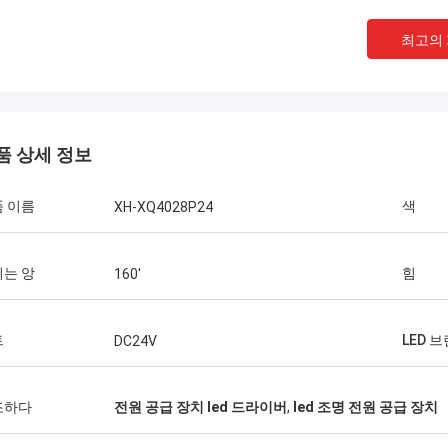
최고의
품 상세 정보
 이름
색
XH-XQ4028P24
는 앙
힘
160'
샤티
트
LED 
DC24V
기
한 쌍의 비슷한 사각 헤드 부츠를 구입하기
당신
그것
전에 윈터앱에아란스는 매우 높습니다, 그것
신의
 구
이 조화되기에는 너무 좋은고 지금 지치고 구
면.
조하다
전원 공급 장치 led 드라이버
,
led 조명 전원 공급 장치
i
입하기 때문에 부츠가 그러한 스타일, 이 wi
를 단계적으로 시행할 것입니다...