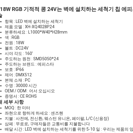
18W RGB 기적적 콩 24V는 벽에 설치하는 세척기 칩 에
술
항목 : LED 벽에 설치하는 세척기
제품 모델 : XH-XQ4028P24
분류하세요 : L1000*W40*H28mm
색 : RGB
전원 : 18W
볼트 : DC24V
시야 각도 : 160'
주도하는 원천 : SMD5050*24
주도하는 브랜드 : 에피스타
보호 : IP66
제어 : DMX512
본체 소재 : PC
수명 : 30000 시간
OEM / ODM : 어서 오십시오
증명서 : CE ROHS
래 세부 사항
MOQ : 한 미터
좌현으로 향하게 하세요 : 센즈헨
지불 : 사전에, 전신환, 웨스턴 유니온, 페이팔, L/C (신용장)
삼페 : 무료로, 구매자들은 교통비를 지불합니다
배달 시간 : LED 벽에 설치하는 세척기를 위한 5-10 일 : 우리는 제품