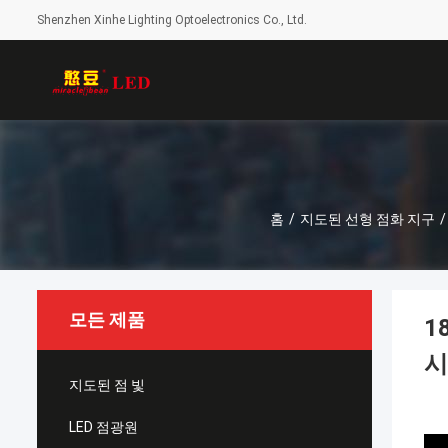
Shenzhen Xinhe Lighting Optoelectronics Co., Ltd.
홈
/
지도된 선형 점화 지구
/
모든 제품
1
시
지도된 점 빛
LED 점광원