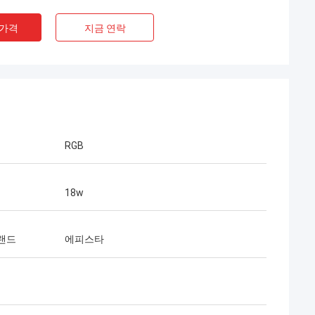
 가격
지금 연락
RGB
18w
다니엘
브랜드
에피스타
의 전력 공급은 진짜로 좋습니다, 나 당
 회사를 가진 장기 협력을 건설하고 싶으