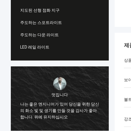
지도된 선형 점화 지구
주도하는 스포트라이트
주도하는 다운 라이트
제
LED 레일 라이트
상품
보이
샤리
니다
볼
한 쌍의 비슷한 사각 헤드 부츠를 구입하
있어 당신을 위한 당신
전에 윈터앱에아란스는 매우 높습니다, 
만들 것을 감사가 좋아
이 조화되기에는 너무 좋은고 지금 지치고
시오
강
입하기 때문에 부츠가 그러한 스타일, 이 w
를 단계적으로 시행할 것입니다...