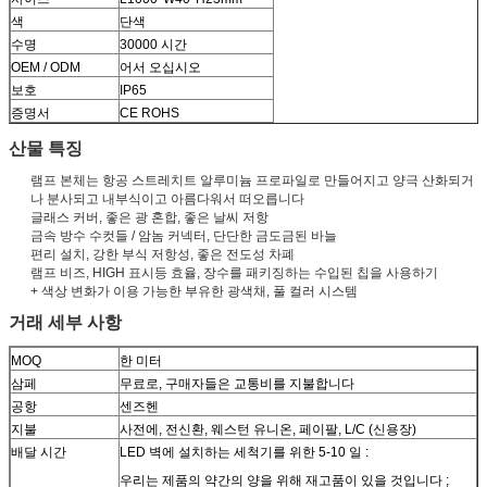
색
단색
수명
30000 시간
OEM / ODM
어서 오십시오
보호
IP65
증명서
CE ROHS
산물 특징
램프 본체는 항공 스트레치트 알루미늄 프로파일로 만들어지고 양극 산화되거
나 분사되고 내부식이고 아름다워서 떠오릅니다
글래스 커버, 좋은 광 혼합, 좋은 날씨 저항
금속 방수 수컷들 / 암놈 커넥터, 단단한 금도금된 바늘
편리 설치, 강한 부식 저항성, 좋은 전도성 차폐
램프 비즈, HIGH 표시등 효율, 장수를 패키징하는 수입된 칩을 사용하기
+ 색상 변화가 이용 가능한 부유한 광색채, 풀 컬러 시스템
거래 세부 사항
MOQ
한 미터
삼페
무료로, 구매자들은 교통비를 지불합니다
공항
센즈헨
지불
사전에, 전신환, 웨스턴 유니온, 페이팔, L/C (신용장)
배달 시간
LED 벽에 설치하는 세척기를 위한 5-10 일 :
우리는 제품의 약간의 양을 위해 재고품이 있을 것입니다 ;