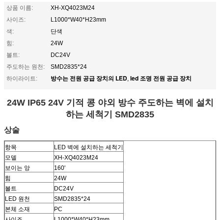
상품 이름:
XH-XQ4023M24
사이즈:
L1000*W40*H23mm
색:
단색
힘:
24W
볼트:
DC24V
주도하는 원천:
SMD2835*24
방수는 전원 공급 장치의 LED
led 조명 전원 공급 장치
하이라이트:
,
24W IP65 24V 기적 콩 야외 방수 주도하는 벽에 설치
하는 세척기 SMD2835
상술
항목
LED 벽에 설치하는 세척기
모델
XH-XQ4023M24
보이는 앙
160'
힘
24W
볼트
DC24V
LED 원천
SMD2835*24
본체 소재
PC
사이즈
L1000*W40*H23mm