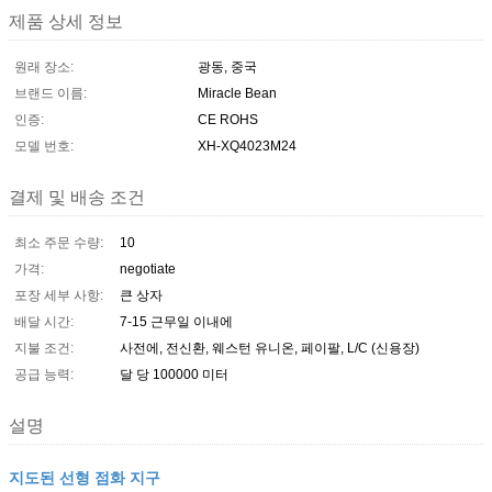
제품 상세 정보
원래 장소:
광동, 중국
브랜드 이름:
Miracle Bean
인증:
CE ROHS
모델 번호:
XH-XQ4023M24
결제 및 배송 조건
최소 주문 수량:
10
가격:
negotiate
포장 세부 사항:
큰 상자
배달 시간:
7-15 근무일 이내에
지불 조건:
사전에, 전신환, 웨스턴 유니온, 페이팔, L/C (신용장)
공급 능력:
달 당 100000 미터
설명
지도된 선형 점화 지구