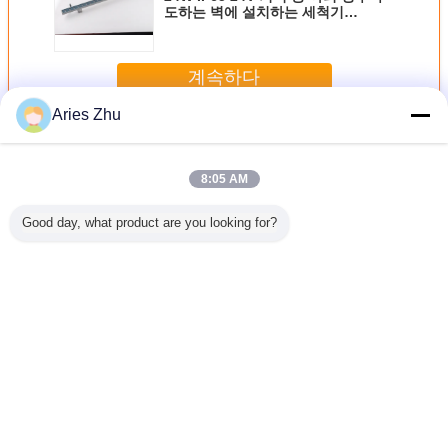
도하는 벽에 설치하는 세척기
SMD2835
계속하다
Aries Zhu
지도된 선형 점화 지구
더 많은 것
8:05 AM
Good day, what product are you looking for?
GBW 발광
DMX512 LED 선
전면을 구축하는
1 미터 48 LED 선
야외 벽은
 픽셀은
형 점화 지구
선 LED 라이트 바
형 점화는 세
24w 36w
건물 조명을
IP67 야외 튜브 빛
륨/ROHS 증명서
이트 바 
MX512
은 전망 조명을 위
를 가진 1% 광 감
하는 벽에
 바 조명을
한 선형 광을 이끌
쇠를 벗깁니다
는 세척기 
합니다
었습니다
라이트닝을
언어를 바꾸십시오
다
Korean