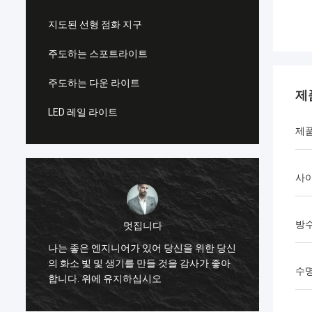
지도된 선형 점화 지구
주도하는 스포트라이트
주도하는 다운 라이트
제
LED 레일 라이트
제
사
샤리
방
한 쌍의 비슷한 사각 헤드 부츠를 구입하기
한 쌍
신
전에 윈터앱에아란스는 매우 높습니다, 그것
전에 
이 조화되기에는 너무 좋은고 지금 지치고 구
이 조
수
입하기 때문에 부츠가 그러한 스타일, 이 wi
입하기 
를 단계적으로 시행할 것입니다...
를 단계