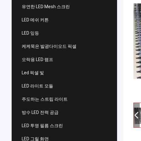
유연한 LED Mesh 스크린
LED 메쉬 커튼
LED 잎등
케케묵은 발광다이오드 픽셀
오락용 LED 램프
Led 픽셀 빛
LED 라이트 모듈
주도하는 스트립 라이트
방수 LED 전력 공급
LED 투명 필름 스크린
LED 그릴 화면