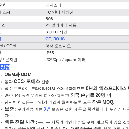
 원천
에피스타
체 소재
PC 언티 자외선
RGB
이즈
25 밀리미터 지름
명
30,000 시간
증
CE, ROHS
M / ODM
어서 오십시오
호
IP65
 / 문자열
20*20pcs/square 미터
* 장점
OEM과 ODM
CE와 로에스
통과
인증
8년의 엑스프리에스 보
방수 주도하는 드라이버에서 스페셜라이즈드
외국 손님들 20명 더
3년 이상 동안 우리의 회사와 협력한
.
작은 MOQ
당신이 한걸음씩 우리의 기업과 협력하도록 도운
.
보증 :
3년
우리만큼 이른
보증은 결함 제품을 확인합니다, 우리가 다
다.
빠른 전달 시간 :
우리는 제품의 약간의 양을 위해 재고품이 있을 것
리가 상품을 밖에 보낼 수 있습니다
; 대량 주문을 위해,
보통 배달 시