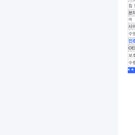
칩
본
색
사
수
인
OE
보
수량
* 