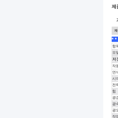
제
제
* 
항
모
저
작
연색
시
전
힘
광
광
광
작