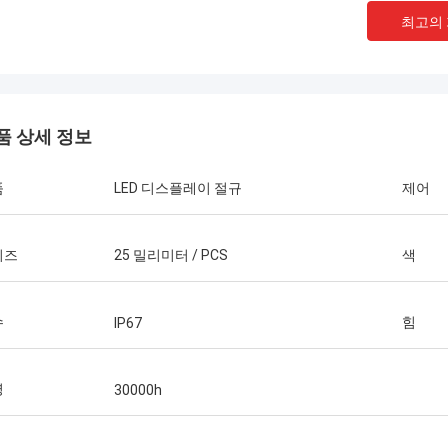
최고의
품 상세 정보
품
LED 디스플레이 절규
제어
이즈
25 밀리미터 / PCS
색
샤티
수
힘
IP67
다니엘
의 비슷한 사각 헤드 부츠를 구입하기
당신의 전력 공급은 진짜로
윈터앱에아란스는 매우 높습니다, 그것
신의 회사를 가진 장기 
화되기에는 너무 좋은고 지금 지치고 구
명
30000h
면.
때문에 부츠가 그러한 스타일, 이 wi
적으로 시행할 것입니다...