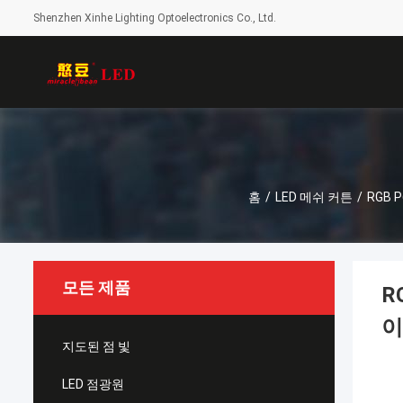
Shenzhen Xinhe Lighting Optoelectronics Co., Ltd.
홈
/
LED 메쉬 커튼
/
RGB
모든 제품
R
이
지도된 점 빛
LED 점광원