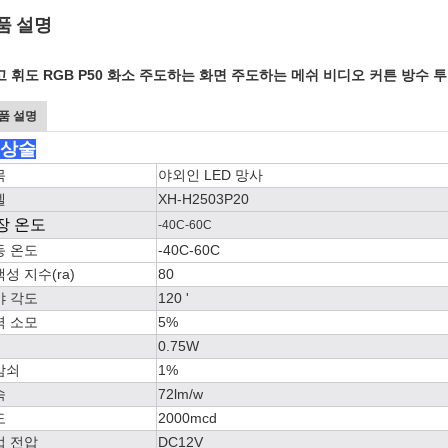
품 설명
고 휘도 RGB P50 화소 주도하는 화면 주도하는 메쉬 비디오 커튼 방수
품 설명
* 상술
목
야외인 LED 망사
델
XH-H2503P20
장 온도
-40C-60C
동 온도
-40C-60C
성 지수(ra)
80
야 각도
120 '
력 소모
5%
0.75W
감쇠
1%
속
72lm/w
도
2000mcd
업 전압
DC12V