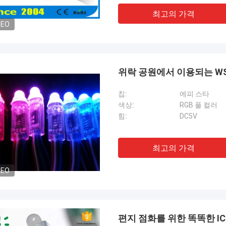
최고의 가격
DEO
위락 공원에서 이용되는 WS281
칩:
에피 스타
색상:
RGB 풀 컬러
힘:
DC5V
최고의 가격
DEO
편지 점화를 위한 똑똑한 IC1