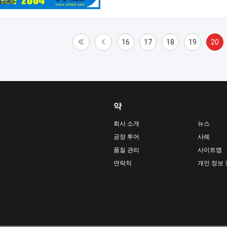
16
17
18
19
20
약
회사 소개
뉴스
공장 투어
사례
품질 관리
사이트맵
연락처
개인 정보