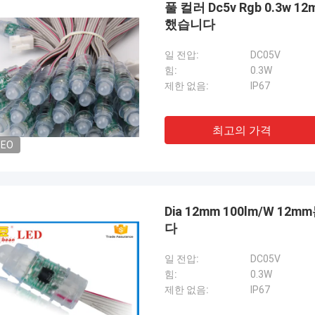
풀 컬러 Dc5v Rgb 0.3w
했습니다
일 전압:
DC05V
힘:
0.3W
제한 없음:
IP67
최고의 가격
DEO
Dia 12mm 100lm/W 1
샤리
샤티
다
의 비슷한 사각 헤드 부츠를 구입하기
한 쌍의 비슷한 사각 헤드
윈터앱에아란스는 매우 높습니다, 그것
전에 윈터앱에아란스는 매
일 전압:
DC05V
화되기에는 너무 좋은고 지금 지치고 구
이 조화되기에는 너무 좋
힘:
0.3W
때문에 부츠가 그러한 스타일, 이 wi
입하기 때문에 부츠가 그러한
제한 없음:
IP67
적으로 시행할 것입니다...
를 단계적으로 시행할 것입