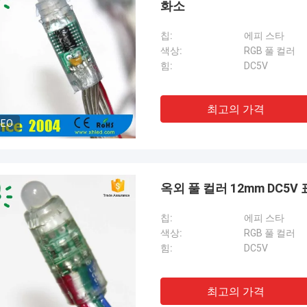
화소
칩:
에피 스타
색상:
RGB 풀 컬러
힘:
DC5V
최고의 가격
DEO
옥외 풀 컬러 12mm DC5V 
칩:
에피 스타
색상:
RGB 풀 컬러
힘:
DC5V
최고의 가격