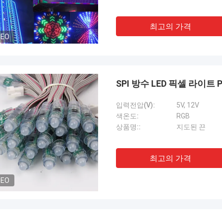
최고의 가격
DEO
SPI 방수 LED 픽셀 라이트 PV
입력전압(V):
5V, 12V
색온도:
RGB
상품명::
지도된 끈
최고의 가격
DEO