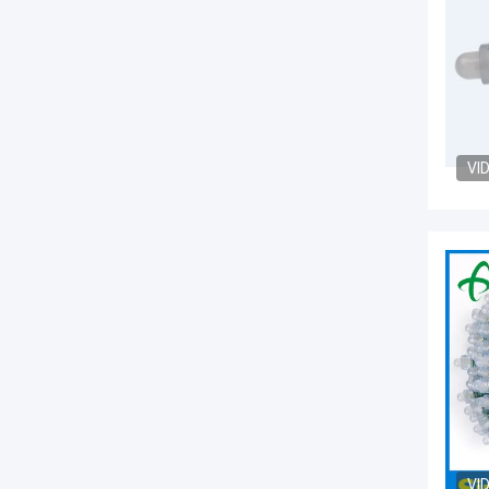
VI
VI