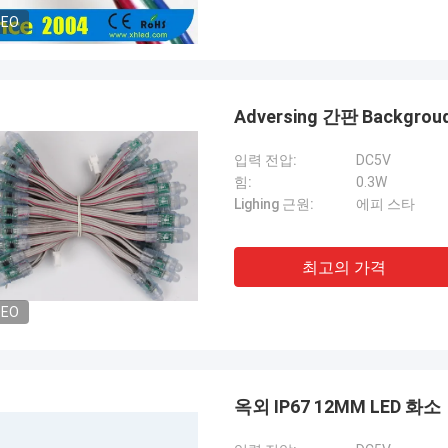
DEO
Adversing 간판 Backgr
입력 전압:
DC5V
힘:
0.3W
Lighing 근원:
에피 스타
최고의 가격
DEO
옥외 IP67 12MM LED 화소