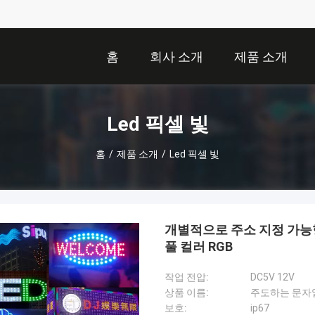
홈
회사 소개
제품 소개
Led 픽셀 빛
홈
/
제품 소개
/
Led 픽셀 빛
개별적으로 주소 지정 가능형
풀 컬러 RGB
작업 전압:
DC5V 12V
상품 이름:
주도하는 문자
보호:
ip67