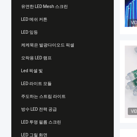
유연한 LED Mesh 스크린
LED 메쉬 커튼
VI
LED 잎등
케케묵은 발광다이오드 픽셀
오락용 LED 램프
Led 픽셀 빛
LED 라이트 모듈
주도하는 스트립 라이트
방수 LED 전력 공급
VI
LED 투명 필름 스크린
LED 그릴 화면