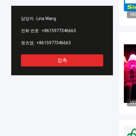
VI
담당자 :
Lina Wang
전화 번호 :
+8615977346663
왓츠앱 :
+8615977346663
접촉
VI