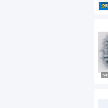
VI
VI