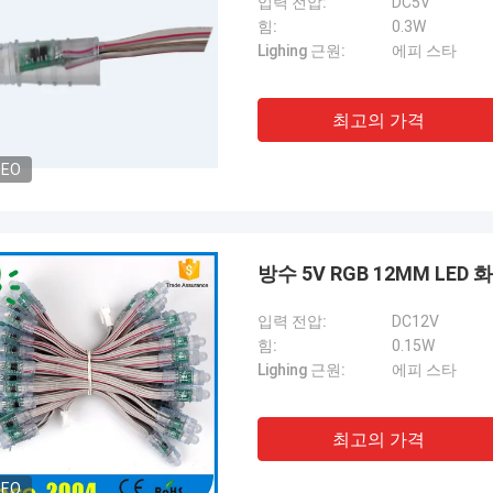
입력 전압:
DC5V
힘:
0.3W
Lighing 근원:
에피 스타
최고의 가격
DEO
방수 5V RGB 12MM LED 
입력 전압:
DC12V
힘:
0.15W
Lighing 근원:
에피 스타
최고의 가격
DEO