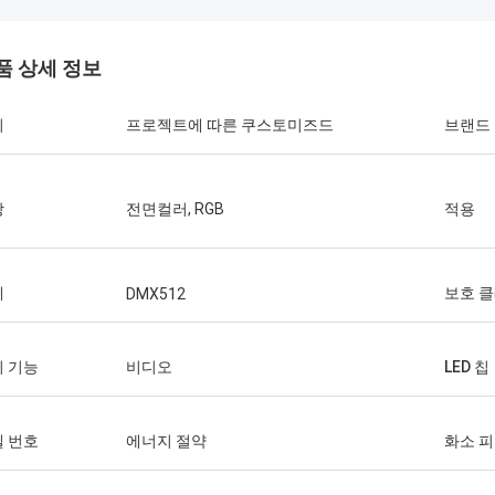
품 상세 정보
기
프로젝트에 따른 쿠스토미즈드
브랜드
상
전면컬러, RGB
적용
제
보호 
DMX512
샤티
다니엘
 기능
비디오
LED 칩
의 비슷한 사각 헤드 부츠를 구입하기
당신의 전력 공급은 진짜로
윈터앱에아란스는 매우 높습니다, 그것
신의 회사를 가진 장기 
화되기에는 너무 좋은고 지금 지치고 구
 번호
에너지 절약
화소 
면.
때문에 부츠가 그러한 스타일, 이 wi
적으로 시행할 것입니다...