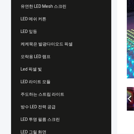
유연한 LED Mesh 스크린
LED 메쉬 커튼
LED 잎등
케케묵은 발광다이오드 픽셀
오락용 LED 램프
Led 픽셀 빛
LED 라이트 모듈
주도하는 스트립 라이트
방수 LED 전력 공급
LED 투명 필름 스크린
LED 그릴 화면