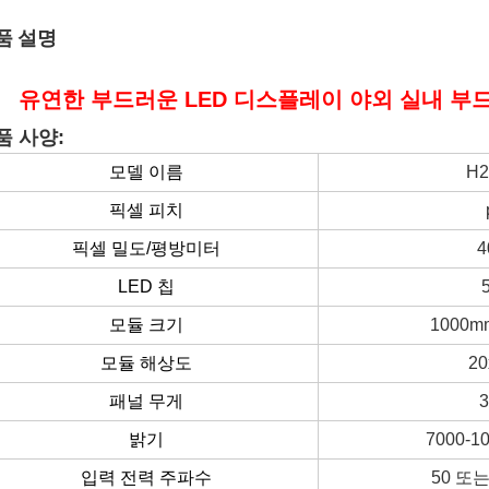
품 설명
유연한 부드러운 LED 디스플레이 야외 실내 부드러
품 사양:
모델 이름
H2
픽셀 피치
픽셀 밀도/평방미터
4
LED 칩
모듈 크기
1000m
모듈 해상도
2
패널 무게
3
밝기
7000-1
입력 전력 주파수
50 또는