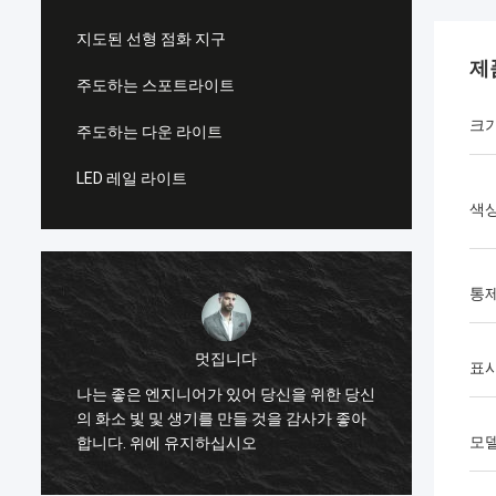
지도된 선형 점화 지구
제
주도하는 스포트라이트
크
주도하는 다운 라이트
LED 레일 라이트
색
통
샤리
표시
한 쌍의 비슷한 사각 헤드 부츠를 구입하기
한 쌍
신
전에 윈터앱에아란스는 매우 높습니다, 그것
전에 
이 조화되기에는 너무 좋은고 지금 지치고 구
이 조
모델
입하기 때문에 부츠가 그러한 스타일, 이 wi
입하기 
를 단계적으로 시행할 것입니다...
를 단계