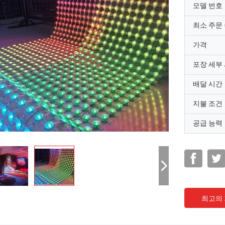
모델 번호
최소 주문
가격
포장 세부
배달 시간
지불 조건
공급 능력
최고의