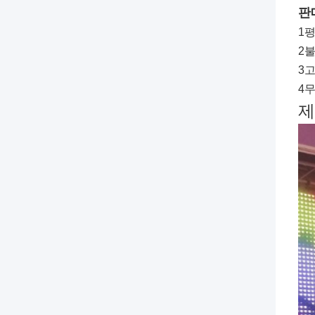
판
1
2
3
4
제