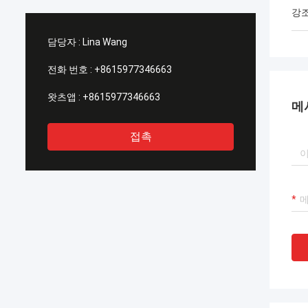
강
담당자 :
Lina Wang
전화 번호 :
+8615977346663
왓츠앱 :
+8615977346663
메
접촉