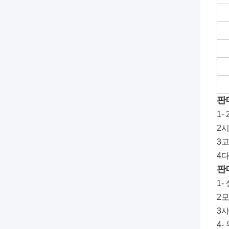
판
1-
2시
3
4다
판
1-
2
3
4-