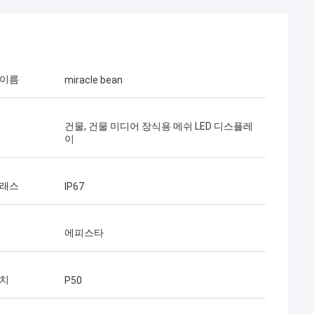
 이름
miracle bean
건물, 건물 미디어 장식용 메쉬 LED 디스플레
이
클래스
IP67
에피스타
 좋습니다, 나 당
협력을 건설하고 싶으
피치
P50